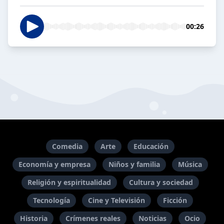
00:26
Comedia
Arte
Educación
Economía y empresa
Niños y familia
Música
Religión y espiritualidad
Cultura y sociedad
Tecnología
Cine y Televisión
Ficción
Historia
Crímenes reales
Noticias
Ocio