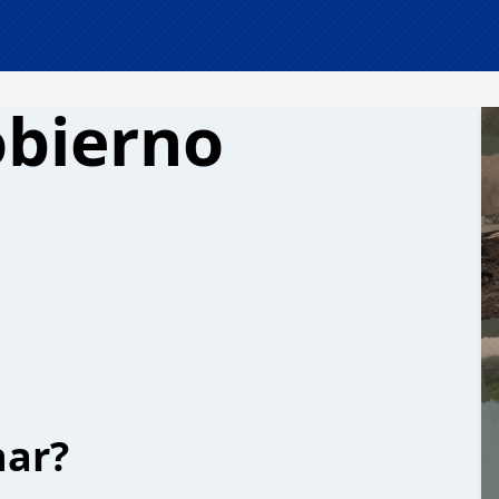
obierno
har?