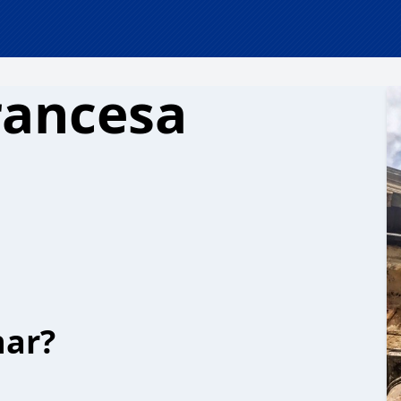
rancesa
har?