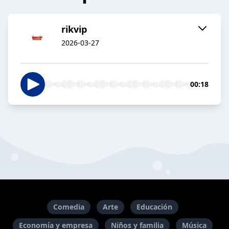
rikvip
2026-03-27
00:18
Comedia
Arte
Educación
Economía y empresa
Niños y familia
Música