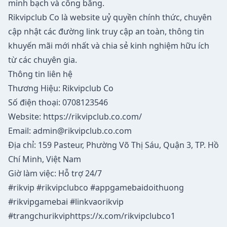
minh bạch và công bằng.
Rikvipclub Co
là website uỷ quyền chính thức, chuyên
cập nhật các đường link truy cập an toàn, thông tin
khuyến mãi mới nhất và chia sẻ kinh nghiệm hữu ích
từ các chuyên gia.
Thông tin liên hệ
Thương Hiệu: Rikvipclub Co
Số điện thoại: 0708123546
Website:
https://rikvipclub.co.com/
Email:
admin@rikvipclub.co.com
Địa chỉ: 159 Pasteur, Phường Võ Thị Sáu, Quận 3, TP. Hồ
Chí Minh, Việt Nam
Giờ làm việc: Hỗ trợ 24/7
#rikvip #rikvipclubco #appgamebaidoithuong
#rikvipgamebai #linkvaorikvip
#trangchurikviphttps://x.com/rikvipclubco1