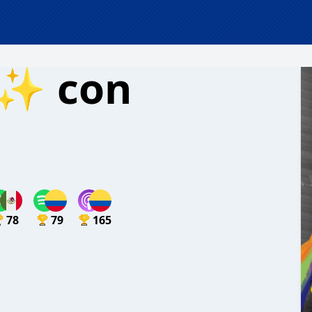
l✨ con
78
79
165