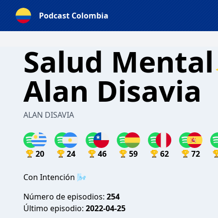
Podcast Colombia
Salud Menta
Alan Disavia
ALAN DISAVIA
20
24
46
59
62
72
Con Intención 🌬
Número de episodios:
254
Último episodio:
2022-04-25