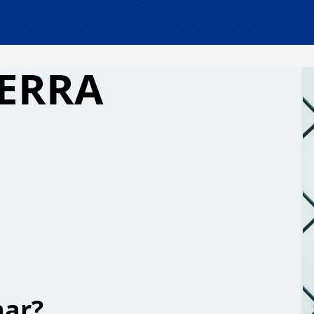
ERRA
har?