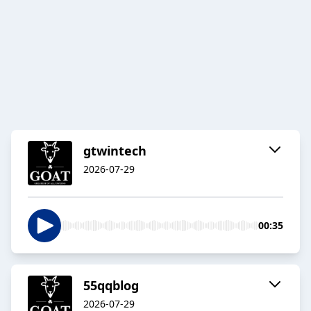
gtwintech
2026-07-29
00:35
55qqblog
2026-07-29