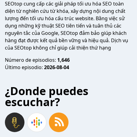
SEOtop cung cấp các giải pháp tối ưu hóa SEO toàn
diện từ nghiên cứu từ khóa, xây dựng nội dung chất
lượng đến tối ưu hóa cấu trúc website. Bằng việc sử
dụng những kỹ thuật SEO tiên tiến và tuân thủ các
nguyên tắc của Google, SEOtop đảm bảo giúp khách
hàng đạt được kết quả bền vững và hiệu quả. Dịch vụ
của SEOtop không chỉ giúp cải thiện thứ hạng
Número de episodios:
1,646
Último episodio:
2026-08-04
¿Donde puedes
escuchar?