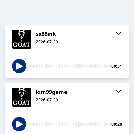
sx88ink
2026-07-29
00:31
kim99game
2026-07-29
00:28