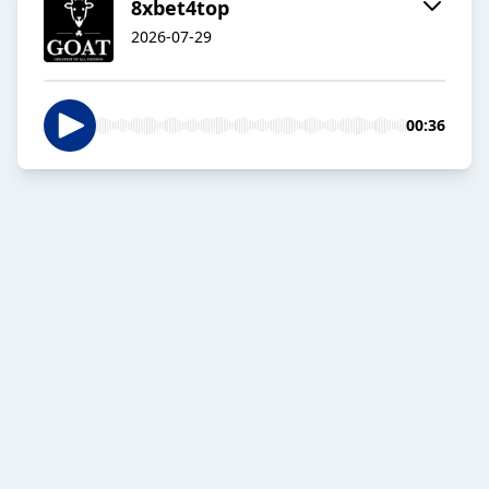
8xbet4top
2026-07-29
00:36