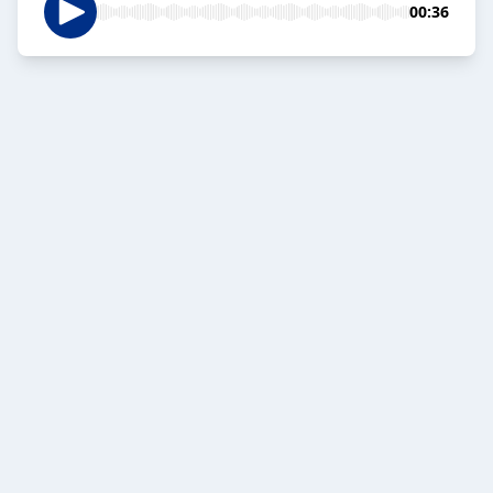
00:36