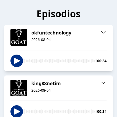
Episodios
okfuntechnology
2026-08-04
00:34
king88netim
2026-08-04
00:34