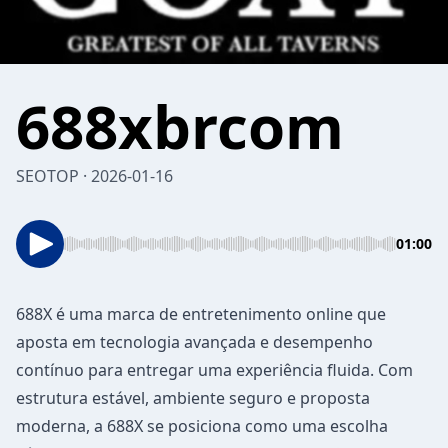
688xbrcom
SEOTOP · 2026-01-16
01:00
688X
é uma marca de entretenimento online que
aposta em tecnologia avançada e desempenho
contínuo para entregar uma experiência fluida. Com
estrutura estável, ambiente seguro e proposta
moderna, a 688X se posiciona como uma escolha