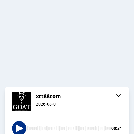
xtt88com
2026-08-01
00:31