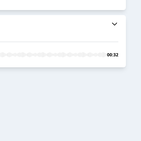
00:32