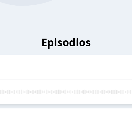
Episodios