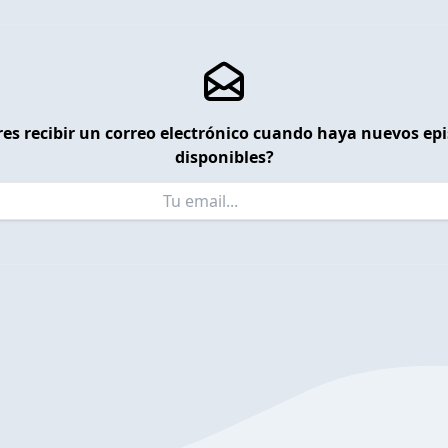
es recibir un correo electrónico cuando haya nuevos ep
disponibles?