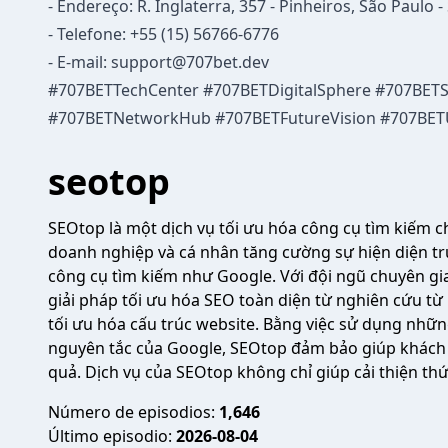
- Endereço: R. Inglaterra, 357 - Pinheiros, São Paulo -
- Telefone: +55 (15) 56766-6776
- E-mail:
support@707bet.dev
#707BETTechCenter #707BETDigitalSphere #707BET
#707BETNetworkHub #707BETFutureVision #707BET
seotop
SEOtop là một dịch vụ tối ưu hóa công cụ tìm kiếm c
doanh nghiệp và cá nhân tăng cường sự hiện diện trự
công cụ tìm kiếm như Google. Với đội ngũ chuyên gi
giải pháp tối ưu hóa SEO toàn diện từ nghiên cứu t
tối ưu hóa cấu trúc website. Bằng việc sử dụng những
nguyên tắc của Google, SEOtop đảm bảo giúp khách 
quả. Dịch vụ của SEOtop không chỉ giúp cải thiện th
Número de episodios:
1,646
Último episodio:
2026-08-04