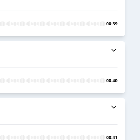
00:39
00:40
00:41