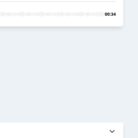
00:34