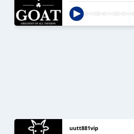
uutt881vip