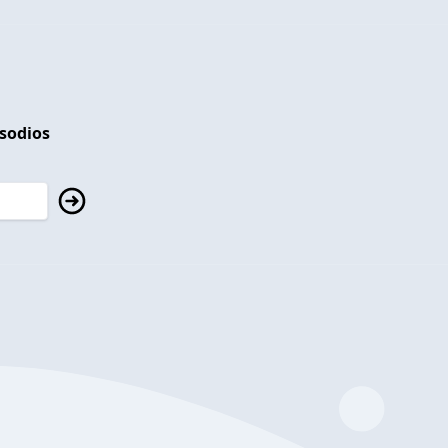
isodios