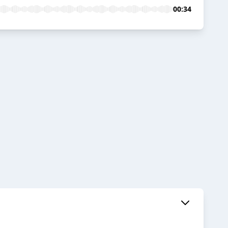
00:34