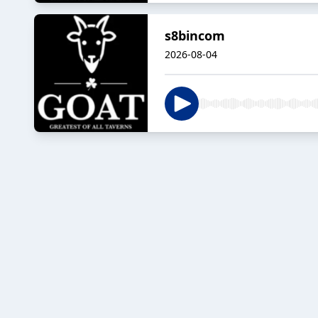
s8bincom
2026-08-04