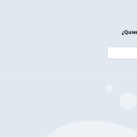
¿Quier