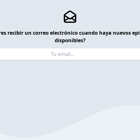
es recibir un correo electrónico cuando haya nuevos ep
disponibles?