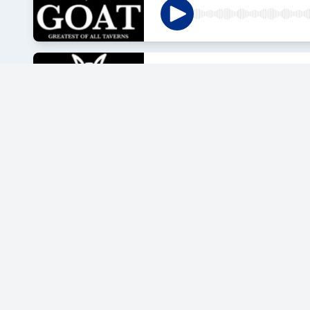
okfuntechnology
2026-08-04