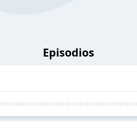
Episodios