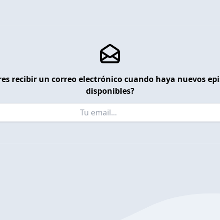
es recibir un correo electrónico cuando haya nuevos ep
disponibles?