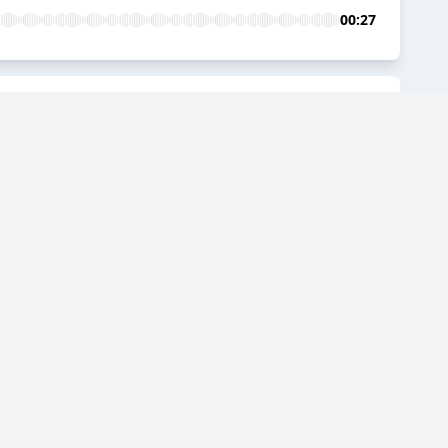
00:27
00:34