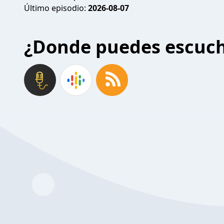
Último episodio:
2026-08-07
¿Donde puedes escuc