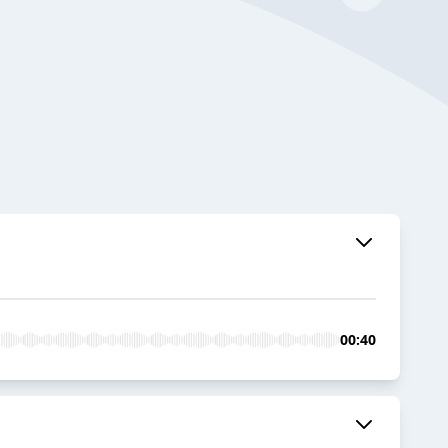
00:40