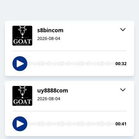
s8bincom
2026-08-04
00:32
uy8888com
2026-08-04
00:41