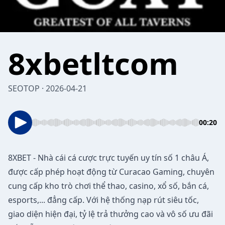
8xbetltcom
SEOTOP · 2026-04-21
00:20
8XBET
- Nhà cái cá cược trực tuyến uy tín số 1 châu Á,
được cấp phép hoạt động từ Curacao Gaming, chuyên
cung cấp kho trò chơi thể thao, casino, xổ số, bắn cá,
esports,... đẳng cấp. Với hệ thống nạp rút siêu tốc,
giao diện hiện đại, tỷ lệ trả thưởng cao và vô số ưu đãi