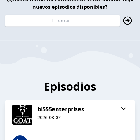
nuevos episodios disponibles?
Episodios
bl555enterprises
2026-08-07