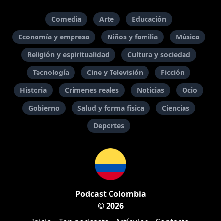
Comedia
Arte
Educación
Economía y empresa
Niños y familia
Música
Religión y espiritualidad
Cultura y sociedad
Tecnología
Cine y Televisión
Ficción
Historia
Crímenes reales
Noticias
Ocio
Gobierno
Salud y forma física
Ciencias
Deportes
Podcast Colombia
© 2026