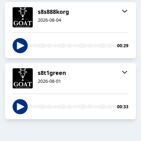
s8s888korg
2026-08-04
00:29
s8t1green
2026-08-01
00:33