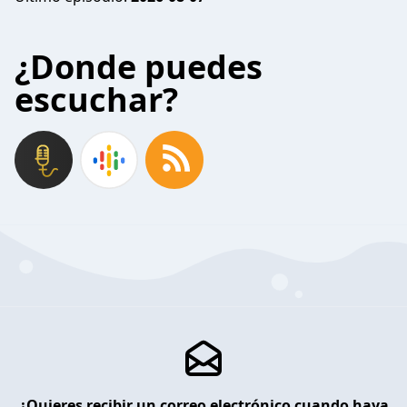
¿Donde puedes
escuchar?
¿Quieres recibir un correo electrónico cuando haya