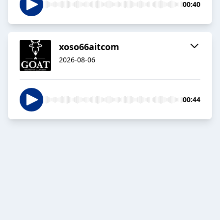
00:40
xoso66aitcom
2026-08-06
00:44