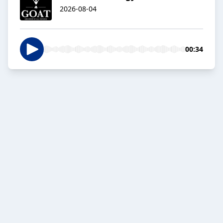
2026-08-04
00:34