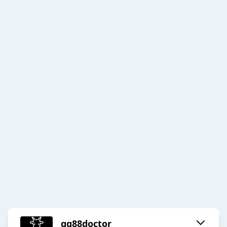
qq88doctor