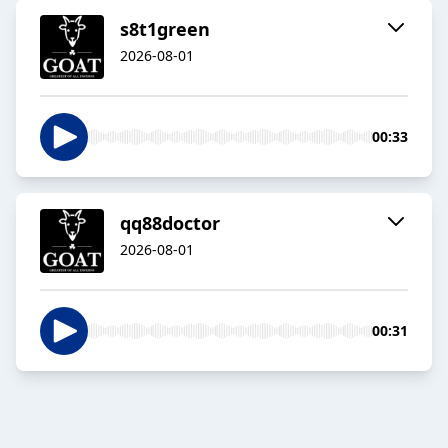
s8t1green
2026-08-01
00:33
qq88doctor
2026-08-01
00:31