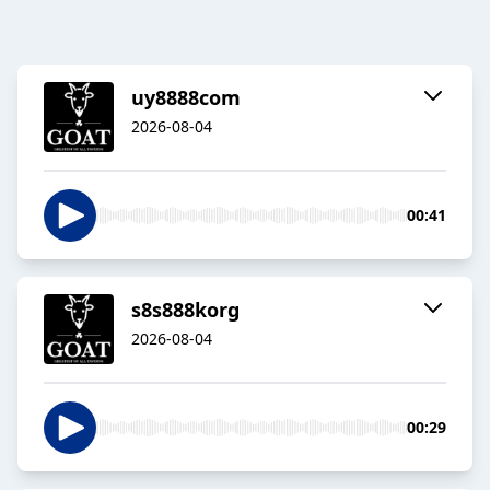
uy8888com
2026-08-04
00:41
s8s888korg
2026-08-04
00:29