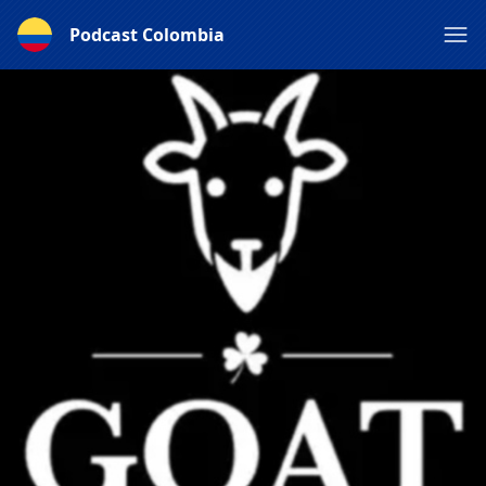
Podcast Colombia