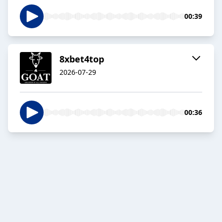
00:39
8xbet4top
2026-07-29
00:36