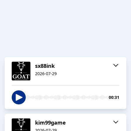
sx88ink
2026-07-29
00:31
kim99game
2026-07-29