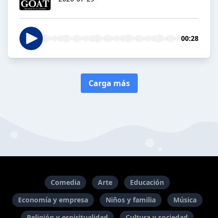
00:28
Carga más
Comedia
Arte
Educación
Economía y empresa
Niños y familia
Música
Religión y espiritualidad
Cultura y sociedad