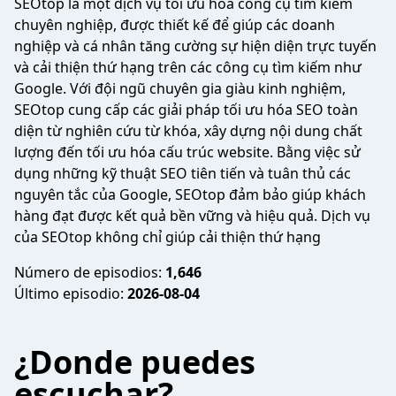
SEOtop là một dịch vụ tối ưu hóa công cụ tìm kiếm
chuyên nghiệp, được thiết kế để giúp các doanh
nghiệp và cá nhân tăng cường sự hiện diện trực tuyến
và cải thiện thứ hạng trên các công cụ tìm kiếm như
Google. Với đội ngũ chuyên gia giàu kinh nghiệm,
SEOtop cung cấp các giải pháp tối ưu hóa SEO toàn
diện từ nghiên cứu từ khóa, xây dựng nội dung chất
lượng đến tối ưu hóa cấu trúc website. Bằng việc sử
dụng những kỹ thuật SEO tiên tiến và tuân thủ các
nguyên tắc của Google, SEOtop đảm bảo giúp khách
hàng đạt được kết quả bền vững và hiệu quả. Dịch vụ
của SEOtop không chỉ giúp cải thiện thứ hạng
Número de episodios:
1,646
Último episodio:
2026-08-04
¿Donde puedes
escuchar?