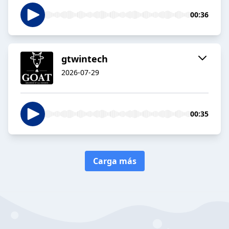
00:36
gtwintech
2026-07-29
00:35
Carga más