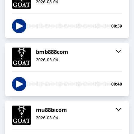
2026-08-04
00:39
bmb888com
2026-08-04
00:40
mu88bicom
2026-08-04