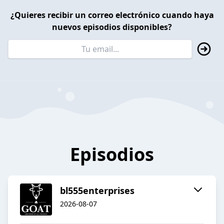
¿Quieres recibir un correo electrónico cuando haya
nuevos episodios disponibles?
Episodios
bl555enterprises
2026-08-07