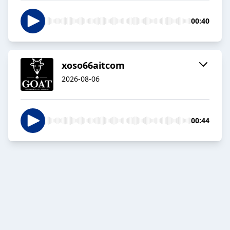
00:40
xoso66aitcom
2026-08-06
00:44