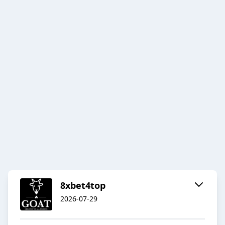
8xbet4top
2026-07-29