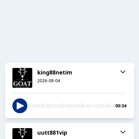
king88netim
2026-08-04
00:34
uutt881vip