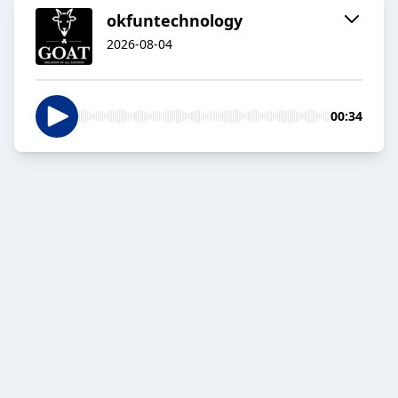
okfuntechnology
2026-08-04
00:34