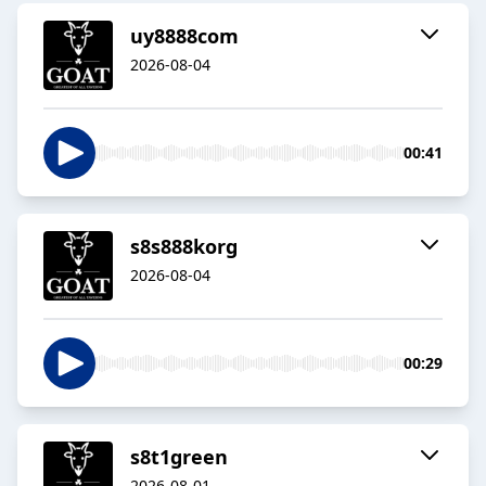
uy8888com
2026-08-04
00:41
s8s888korg
2026-08-04
00:29
s8t1green
2026-08-01