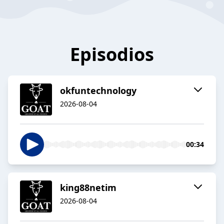
Episodios
okfuntechnology
2026-08-04
00:34
king88netim
2026-08-04