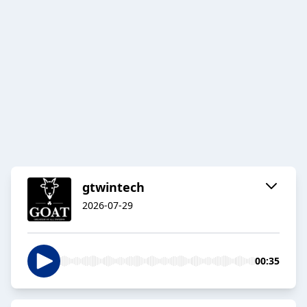
gtwintech
2026-07-29
00:35