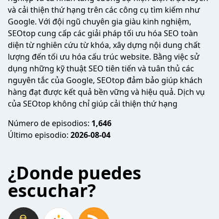
và cải thiện thứ hạng trên các công cụ tìm kiếm như
Google. Với đội ngũ chuyên gia giàu kinh nghiệm,
SEOtop cung cấp các giải pháp tối ưu hóa SEO toàn
diện từ nghiên cứu từ khóa, xây dựng nội dung chất
lượng đến tối ưu hóa cấu trúc website. Bằng việc sử
dụng những kỹ thuật SEO tiên tiến và tuân thủ các
nguyên tắc của Google, SEOtop đảm bảo giúp khách
hàng đạt được kết quả bền vững và hiệu quả. Dịch vụ
của SEOtop không chỉ giúp cải thiện thứ hạng
Número de episodios:
1,646
Último episodio:
2026-08-04
¿Donde puedes
escuchar?