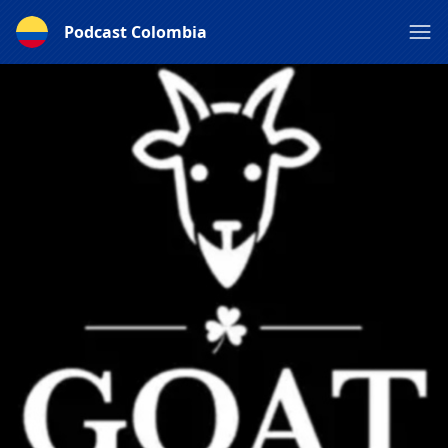
Podcast Colombia