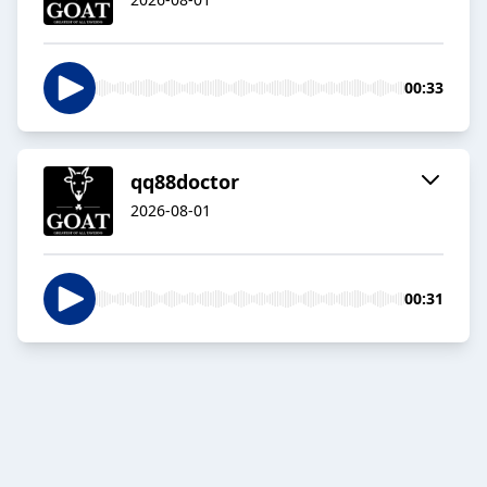
00:33
qq88doctor
2026-08-01
00:31