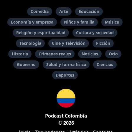
Comedia
Arte
Educación
Economía y empresa
Niños y familia
Música
Religión y espiritualidad
Cultura y sociedad
Tecnología
Cine y Televisión
Ficción
Historia
Crímenes reales
Noticias
Ocio
Gobierno
Salud y forma física
Ciencias
Deportes
Podcast Colombia
© 2026