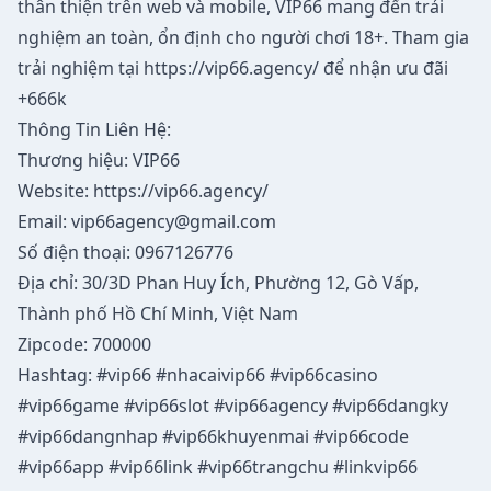
thân thiện trên web và mobile, VIP66 mang đến trải
nghiệm an toàn, ổn định cho người chơi 18+. Tham gia
trải nghiệm tại https://vip66.agency/ để nhận ưu đãi
+666k
Thông Tin Liên Hệ:
Thương hiệu: VIP66
Website:
https://vip66.agency/
Email:
vip66agency@gmail.com
Số điện thoại: 0967126776
Địa chỉ: 30/3D Phan Huy Ích, Phường 12, Gò Vấp,
Thành phố Hồ Chí Minh, Việt Nam
Zipcode: 700000
Hashtag: #vip66 #nhacaivip66 #vip66casino
#vip66game #vip66slot #vip66agency #vip66dangky
#vip66dangnhap #vip66khuyenmai #vip66code
#vip66app #vip66link #vip66trangchu #linkvip66