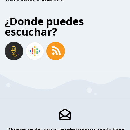
¿Donde puedes
escuchar?
¿Quieres recibir un correo electrónico cuando haya