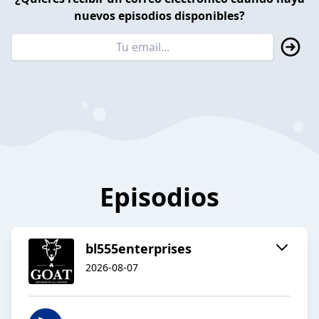
nuevos episodios disponibles?
Episodios
bl555enterprises
2026-08-07