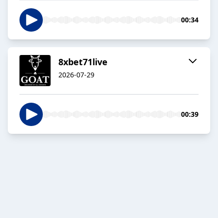
00:34
8xbet71live
2026-07-29
00:39