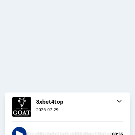
8xbet4top
2026-07-29
00:36