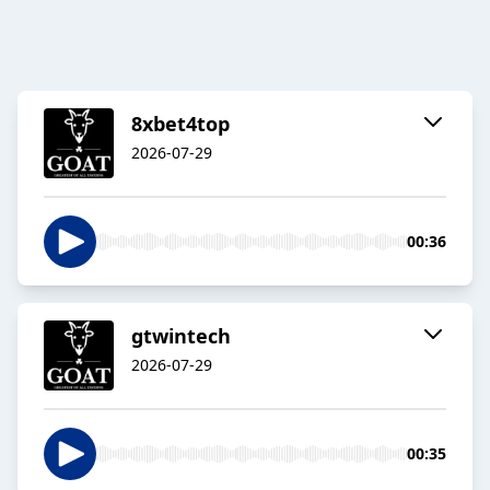
8xbet4top
2026-07-29
00:36
gtwintech
2026-07-29
00:35