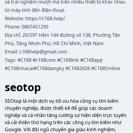
và trải nghiệm mượt mà trên nhiều thiết bị khác nhau
từ máy tính đến điện thoại.
Website:
https://c168.help/
Phone: 0867451290
Địa chỉ: 20/29T Hẻm 144 đường số 138, Phường Tân
Phú, Tăng Nhơn Phú, Hồ Chí Minh, Việt Nam
Email:
c168help@gmail.com
Tags: #C168 #c168com #C168link #C168app
#C168nhacai#C168dangky #C1682026 #C168Online
seotop
SEOtop là một dịch vụ tối ưu hóa công cụ tìm kiếm
chuyên nghiệp, được thiết kế để giúp các doanh
nghiệp và cá nhân tăng cường sự hiện diện trực tuyến
và cải thiện thứ hạng trên các công cụ tìm kiếm như
Google. Với đội ngũ chuyên gia giàu kinh nghiệm,