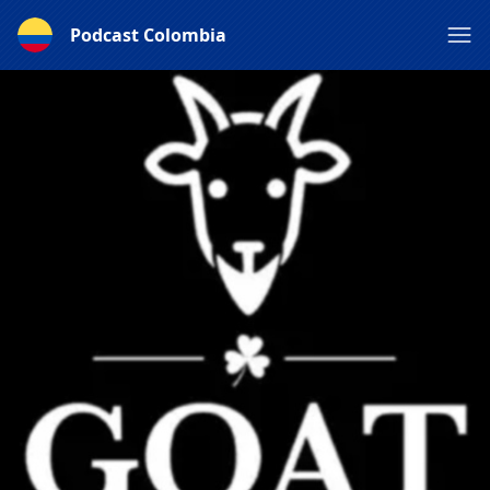
Podcast Colombia