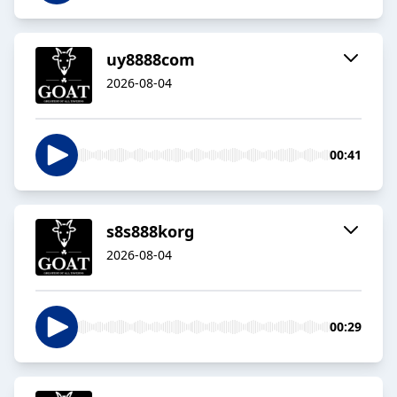
uy8888com
2026-08-04
00:41
s8s888korg
2026-08-04
00:29