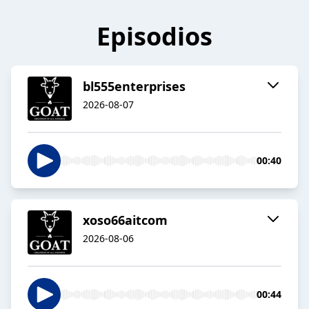
Episodios
bl555enterprises
2026-08-07
00:40
xoso66aitcom
2026-08-06
00:44