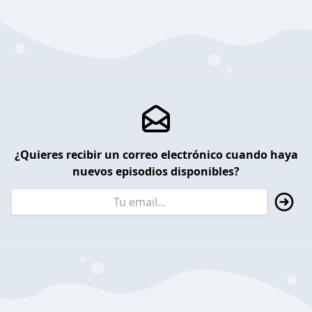
¿Quieres recibir un correo electrónico cuando haya
nuevos episodios disponibles?