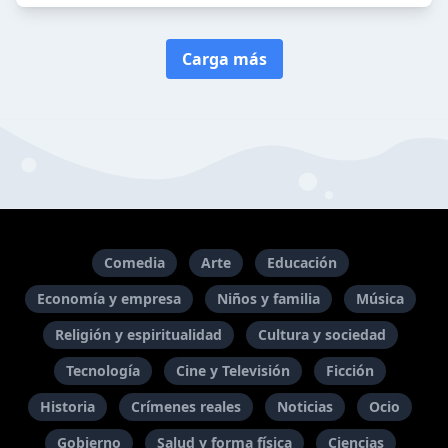
Carga más
Comedia
Arte
Educación
Economía y empresa
Niños y familia
Música
Religión y espiritualidad
Cultura y sociedad
Tecnología
Cine y Televisión
Ficción
Historia
Crímenes reales
Noticias
Ocio
Gobierno
Salud y forma física
Ciencias