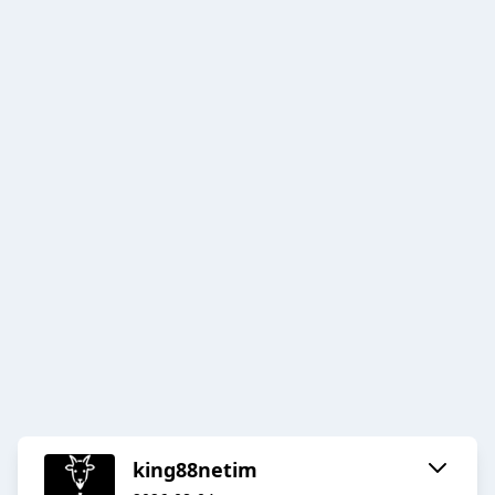
king88netim