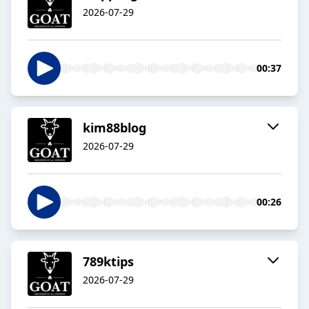
2026-07-29
00:37
kim88blog
2026-07-29
00:26
789ktips
2026-07-29