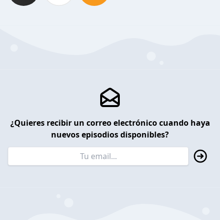
¿Quieres recibir un correo electrónico cuando haya
nuevos episodios disponibles?