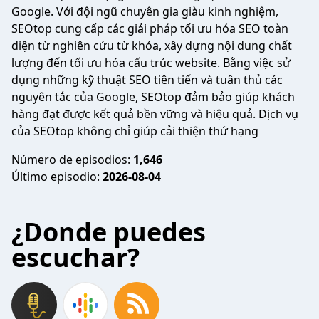
Google. Với đội ngũ chuyên gia giàu kinh nghiệm,
SEOtop cung cấp các giải pháp tối ưu hóa SEO toàn
diện từ nghiên cứu từ khóa, xây dựng nội dung chất
lượng đến tối ưu hóa cấu trúc website. Bằng việc sử
dụng những kỹ thuật SEO tiên tiến và tuân thủ các
nguyên tắc của Google, SEOtop đảm bảo giúp khách
hàng đạt được kết quả bền vững và hiệu quả. Dịch vụ
của SEOtop không chỉ giúp cải thiện thứ hạng
Número de episodios:
1,646
Último episodio:
2026-08-04
¿Donde puedes
escuchar?