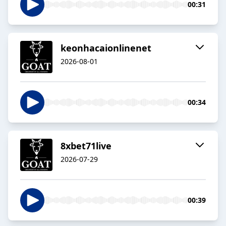
00:31
keonhacaionlinenet
2026-08-01
00:34
8xbet71live
2026-07-29
00:39