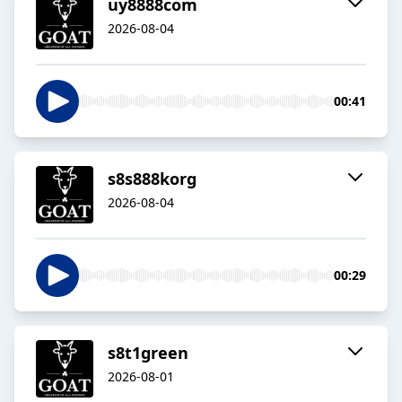
uy8888com
2026-08-04
00:41
s8s888korg
2026-08-04
00:29
s8t1green
2026-08-01