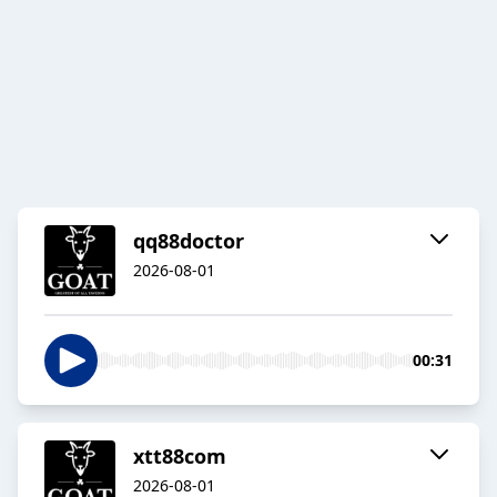
qq88doctor
2026-08-01
00:31
xtt88com
2026-08-01