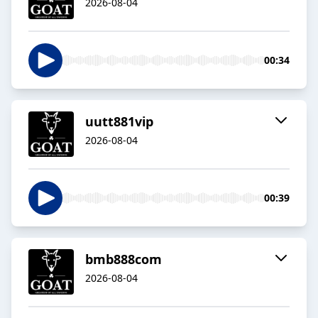
2026-08-04
00:34
uutt881vip
2026-08-04
00:39
bmb888com
2026-08-04