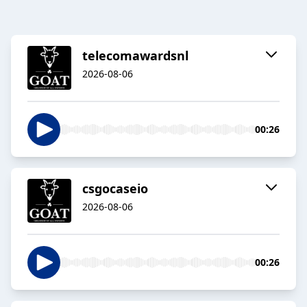
telecomawardsnl
2026-08-06
00:26
csgocaseio
2026-08-06
00:26