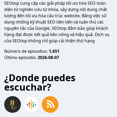
SEOtop cung cấp các giải pháp tối ưu hóa SEO toàn
diện từ nghiên cứu từ khóa, xây dựng nội dung chất
lượng đến tối ưu hóa cấu trúc website. Bằng việc sử
dụng những kỹ thuật SEO tiên tiến và tuân thủ các
nguyên tắc của Google, SEOtop đảm bảo giúp khách
hàng đạt được kết quả bền vững và hiệu quả. Dịch vụ
của SEOtop không chỉ giúp cải thiện thứ hạng
Número de episodios:
1,651
Último episodio:
2026-08-07
¿Donde puedes
escuchar?