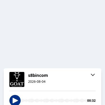
s8bincom
2026-08-04
00:32