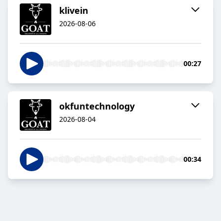
klivein
2026-08-06
00:27
okfuntechnology
2026-08-04
00:34