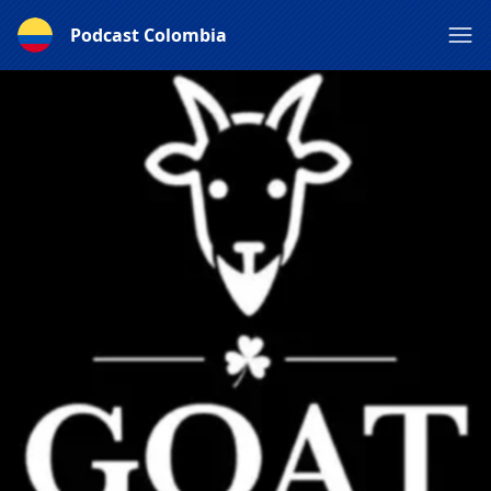
Podcast Colombia