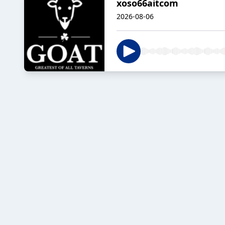
xoso66aitcom
2026-08-06