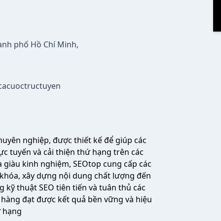
hành phố Hồ Chí Minh,
#cacuoctructuyen
huyên nghiệp, được thiết kế để giúp các
c tuyến và cải thiện thứ hạng trên các
a giàu kinh nghiệm, SEOtop cung cấp các
ừ khóa, xây dựng nội dung chất lượng đến
 kỹ thuật SEO tiên tiến và tuân thủ các
hàng đạt được kết quả bền vững và hiệu
ứ hạng