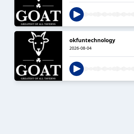
okfuntechnology
2026-08-04