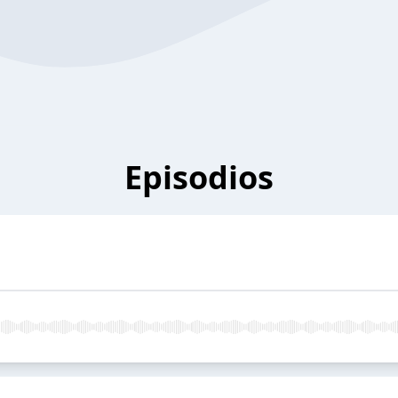
Episodios