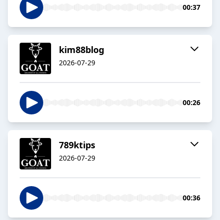
00:37
kim88blog
2026-07-29
00:26
789ktips
2026-07-29
00:36