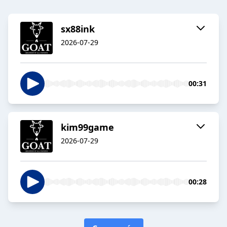
sx88ink
2026-07-29
00:31
kim99game
2026-07-29
00:28