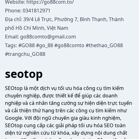
Website:
https://go88com.to/
Phone: 0341812971
Địa chỉ: 39/4 Lê Trực, Phường 7, Bình Thạnh, Thành
phố Hồ Chí Minh, Việt Nam
Email:
go88comto@gmail.com
Tags: #GO88 #go_88 #go88comto #thethao_GO88
#trangchu_GO88
seotop
SEOtop là một dịch vụ tối ưu hóa công cụ tìm kiếm
chuyên nghiệp, được thiết kế để giúp các doanh
nghiệp và cá nhân tăng cường sự hiện diện trực tuyến
và cải thiện thứ hạng trên các công cụ tìm kiếm như
Google. Với đội ngũ chuyên gia giàu kinh nghiệm,
SEOtop cung cấp các giải pháp tối ưu hóa SEO toàn
diện từ nghiên cứu từ khóa, xây dựng nội dung chất