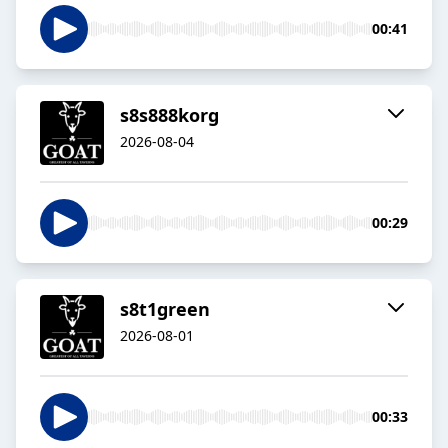
00:41
s8s888korg
2026-08-04
00:29
s8t1green
2026-08-01
00:33