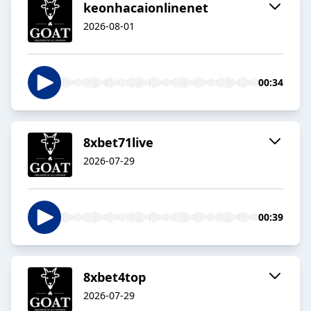
keonhacaionlinenet
2026-08-01
00:34
8xbet71live
2026-07-29
00:39
8xbet4top
2026-07-29