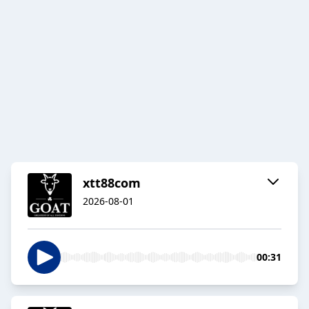
xtt88com
2026-08-01
00:31