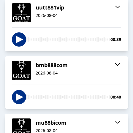
uutt881vip
2026-08-04
00:39
bmb888com
2026-08-04
00:40
mu88bicom
2026-08-04