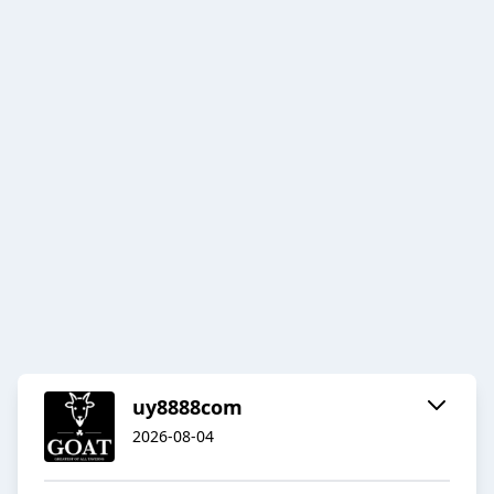
uy8888com
2026-08-04