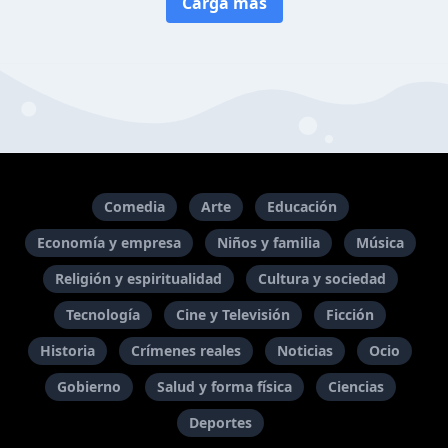
Carga más
Comedia
Arte
Educación
Economía y empresa
Niños y familia
Música
Religión y espiritualidad
Cultura y sociedad
Tecnología
Cine y Televisión
Ficción
Historia
Crímenes reales
Noticias
Ocio
Gobierno
Salud y forma física
Ciencias
Deportes