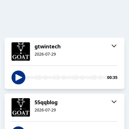
gtwintech
2026-07-29
00:35
55qqblog
2026-07-29