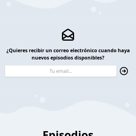
¿Quieres recibir un correo electrónico cuando haya
nuevos episodios disponibles?
Episodios