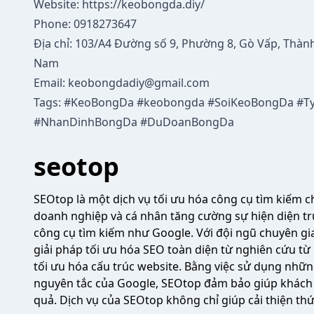
Website:
https://keobongda.diy/
Phone: 0918273647
Địa chỉ: 103/A4 Đường số 9, Phường 8, Gò Vấp, Thành
Nam
Email:
keobongdadiy@gmail.com
Tags: #KeoBongDa #keobongda #SoiKeoBongDa #T
#NhanDinhBongDa #DuDoanBongDa
seotop
SEOtop là một dịch vụ tối ưu hóa công cụ tìm kiếm c
doanh nghiệp và cá nhân tăng cường sự hiện diện trự
công cụ tìm kiếm như Google. Với đội ngũ chuyên gi
giải pháp tối ưu hóa SEO toàn diện từ nghiên cứu t
tối ưu hóa cấu trúc website. Bằng việc sử dụng những
nguyên tắc của Google, SEOtop đảm bảo giúp khách 
quả. Dịch vụ của SEOtop không chỉ giúp cải thiện th