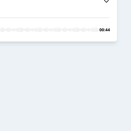
00:44