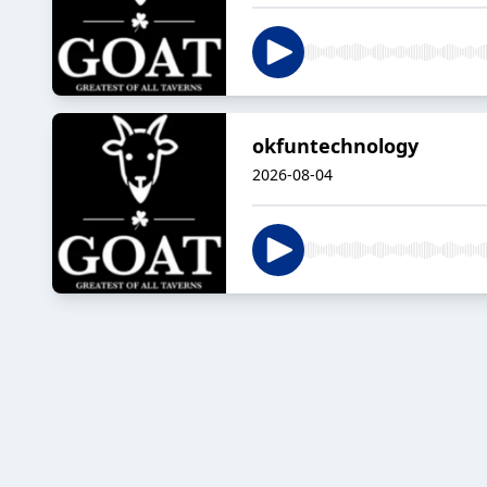
okfuntechnology
2026-08-04