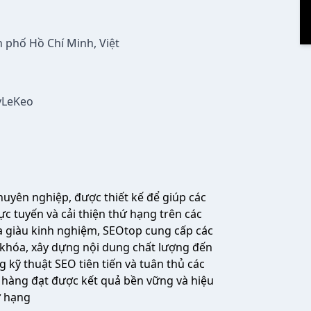
 phố Hồ Chí Minh, Việt
yLeKeo
huyên nghiệp, được thiết kế để giúp các
c tuyến và cải thiện thứ hạng trên các
a giàu kinh nghiệm, SEOtop cung cấp các
ừ khóa, xây dựng nội dung chất lượng đến
 kỹ thuật SEO tiên tiến và tuân thủ các
hàng đạt được kết quả bền vững và hiệu
ứ hạng