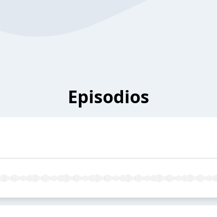
Episodios