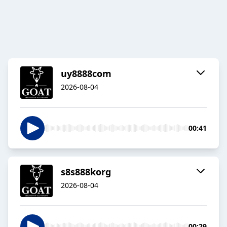
uy8888com
2026-08-04
00:41
s8s888korg
2026-08-04
00:29