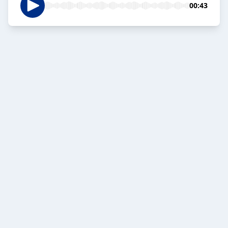
00:43