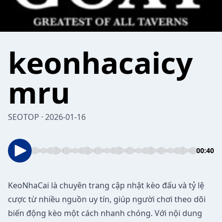
keonhacaicy
mru
SEOTOP · 2026-01-16
00:40
KeoNhaCai
là chuyên trang cập nhật kèo đấu và tỷ lệ
cược từ nhiều nguồn uy tín, giúp người chơi theo dõi
biến động kèo một cách nhanh chóng. Với nội dung