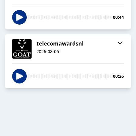
00:44
telecomawardsnl
2026-08-06
00:26