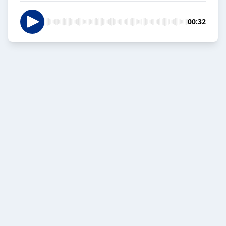
00:32