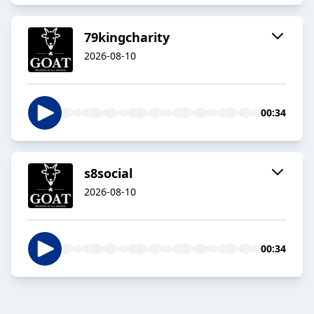
79kingcharity
2026-08-10
00:34
s8social
2026-08-10
00:34