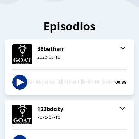
Episodios
88bethair
2026-08-10
00:38
123bdcity
2026-08-10