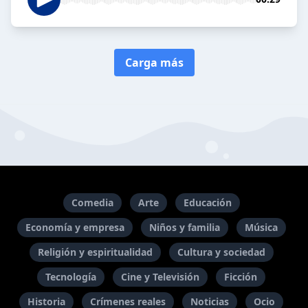
Carga más
Comedia
Arte
Educación
Economía y empresa
Niños y familia
Música
Religión y espiritualidad
Cultura y sociedad
Tecnología
Cine y Televisión
Ficción
Historia
Crímenes reales
Noticias
Ocio