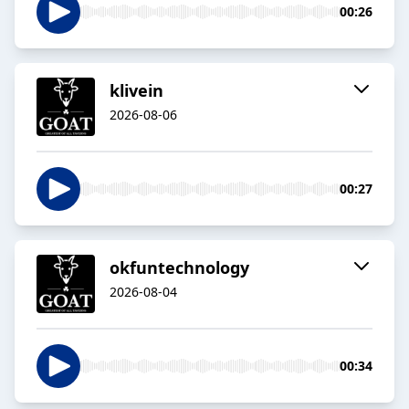
00:26
klivein
2026-08-06
00:27
okfuntechnology
2026-08-04
00:34