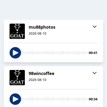
mu88photos
2026-08-10
00:41
98wincoffee
2026-08-10
00:34