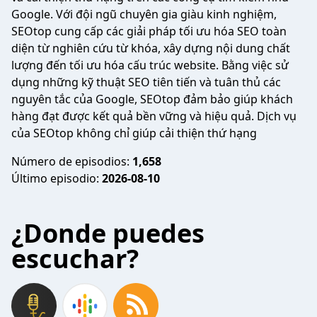
Google. Với đội ngũ chuyên gia giàu kinh nghiệm,
SEOtop cung cấp các giải pháp tối ưu hóa SEO toàn
diện từ nghiên cứu từ khóa, xây dựng nội dung chất
lượng đến tối ưu hóa cấu trúc website. Bằng việc sử
dụng những kỹ thuật SEO tiên tiến và tuân thủ các
nguyên tắc của Google, SEOtop đảm bảo giúp khách
hàng đạt được kết quả bền vững và hiệu quả. Dịch vụ
của SEOtop không chỉ giúp cải thiện thứ hạng
Número de episodios:
1,658
Último episodio:
2026-08-10
¿Donde puedes
escuchar?