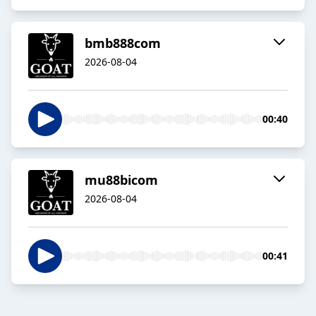
bmb888com
2026-08-04
00:40
mu88bicom
2026-08-04
00:41