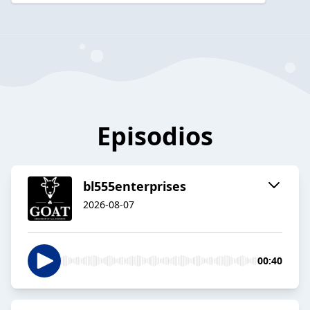
Episodios
bl555enterprises
2026-08-07
00:40