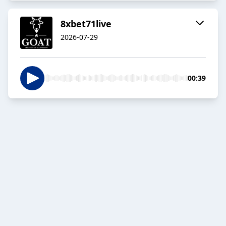
8xbet71live
2026-07-29
00:39