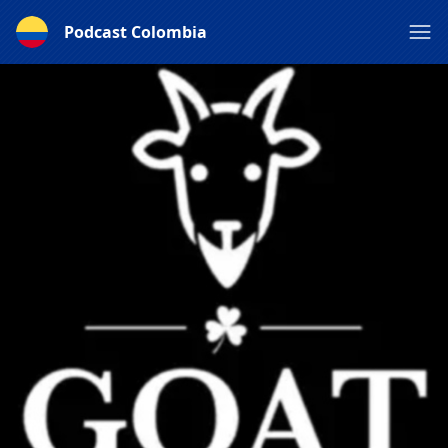
Podcast Colombia