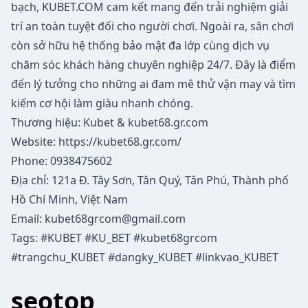
bạch, KUBET.COM cam kết mang đến trải nghiệm giải
trí an toàn tuyệt đối cho người chơi. Ngoài ra, sân chơi
còn sở hữu hệ thống bảo mật đa lớp cùng dịch vụ
chăm sóc khách hàng chuyên nghiệp 24/7. Đây là điểm
đến lý tưởng cho những ai đam mê thử vận may và tìm
kiếm cơ hội làm giàu nhanh chóng.
Thương hiệu: Kubet & kubet68.gr.com
Website:
https://kubet68.gr.com/
Phone: 0938475602
Địa chỉ: 121a Đ. Tây Sơn, Tân Quý, Tân Phú, Thành phố
Hồ Chí Minh, Việt Nam
Email:
kubet68grcom@gmail.com
Tags: #KUBET #KU_BET #kubet68grcom
#trangchu_KUBET #dangky_KUBET #linkvao_KUBET
seotop