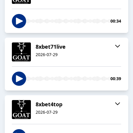
00:34
8xbet71live
2026-07-29
00:39
8xbet4top
2026-07-29