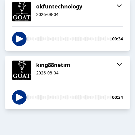
okfuntechnology
2026-08-04
00:34
king88netim
2026-08-04
00:34