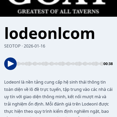
lodeonlcom
SEOTOP · 2026-01-16
00:38
Lodeonl
là nền tảng cung cấp hệ sinh thái thông tin
toàn diện về lô đề trực tuyến, tập trung vào các nhà cái
uy tín với giao diện thông minh, kết nối mượt mà và
trải nghiệm ổn định. Mỗi đánh giá trên Lodeonl được
thực hiện theo quy trình kiểm định nghiêm ngặt, bao