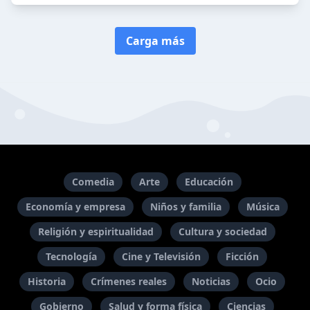
Carga más
Comedia
Arte
Educación
Economía y empresa
Niños y familia
Música
Religión y espiritualidad
Cultura y sociedad
Tecnología
Cine y Televisión
Ficción
Historia
Crímenes reales
Noticias
Ocio
Gobierno
Salud y forma física
Ciencias