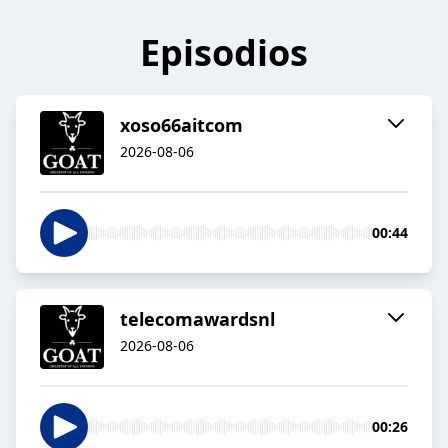
Episodios
xoso66aitcom
2026-08-06
00:44
telecomawardsnl
2026-08-06
00:26