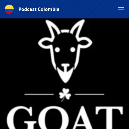
Podcast Colombia