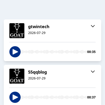
gtwintech
2026-07-29
00:35
55qqblog
2026-07-29
00:37