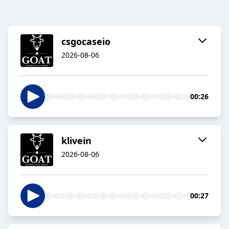
csgocaseio
2026-08-06
00:26
klivein
2026-08-06
00:27