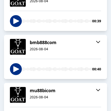
2026-08-04
00:39
bmb888com
2026-08-04
00:40
mu88bicom
2026-08-04