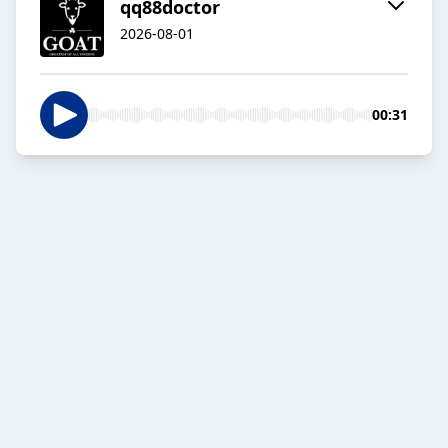
qq88doctor
2026-08-01
00:31