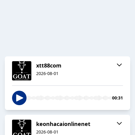
xtt88com
2026-08-01
00:31
keonhacaionlinenet
2026-08-01