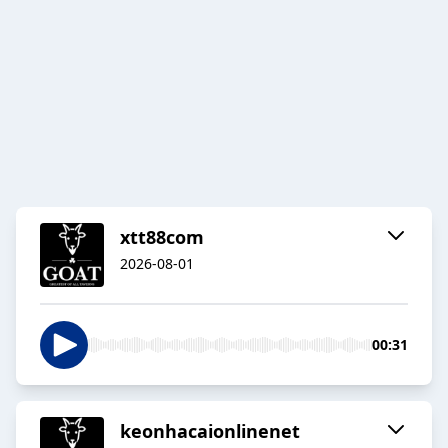
xtt88com
2026-08-01
00:31
keonhacaionlinenet