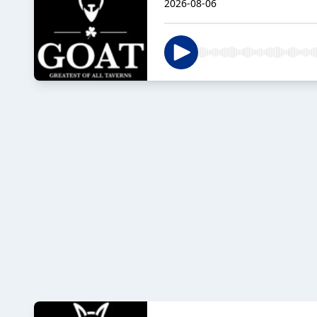
2026-08-06