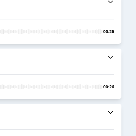
00:26
00:26