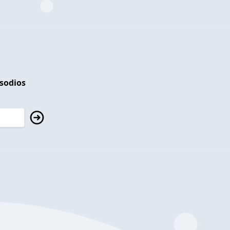
isodios