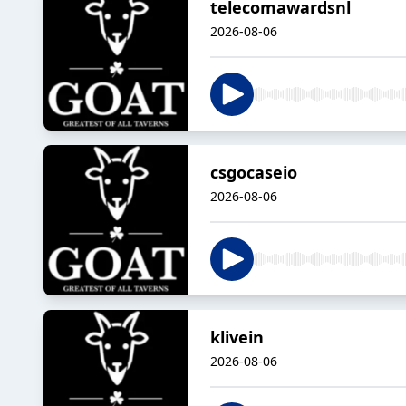
telecomawardsnl
2026-08-06
csgocaseio
2026-08-06
klivein
2026-08-06