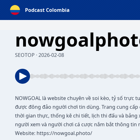
Podcast Colombia
nowgoalphot
SEOTOP · 2026-02-08
NOWGOAL
là website chuyên về soi kèo, tỷ số trực 
được đông đảo người chơi tin dùng. Trang cung cấp 
thời gian thực, thống kê chi tiết, lịch thi đấu và bản
người xem và người chơi cá cược nắm bắt thông tin 
Website:
https://nowgoal.photo/