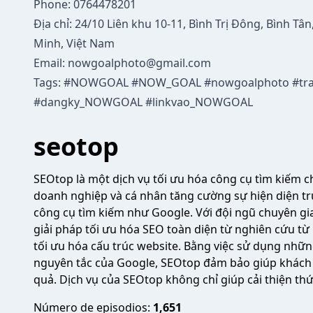
Phone: 0764478201
Địa chỉ: 24/10 Liên khu 10-11, Bình Trị Đông, Bình Tâ
Minh, Việt Nam
Email:
nowgoalphoto@gmail.com
Tags: #NOWGOAL #NOW_GOAL #nowgoalphoto #t
#dangky_NOWGOAL #linkvao_NOWGOAL
seotop
SEOtop là một dịch vụ tối ưu hóa công cụ tìm kiếm c
doanh nghiệp và cá nhân tăng cường sự hiện diện trự
công cụ tìm kiếm như Google. Với đội ngũ chuyên gi
giải pháp tối ưu hóa SEO toàn diện từ nghiên cứu t
tối ưu hóa cấu trúc website. Bằng việc sử dụng những
nguyên tắc của Google, SEOtop đảm bảo giúp khách 
quả. Dịch vụ của SEOtop không chỉ giúp cải thiện th
Número de episodios:
1,651