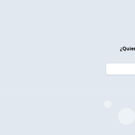
¿Quier