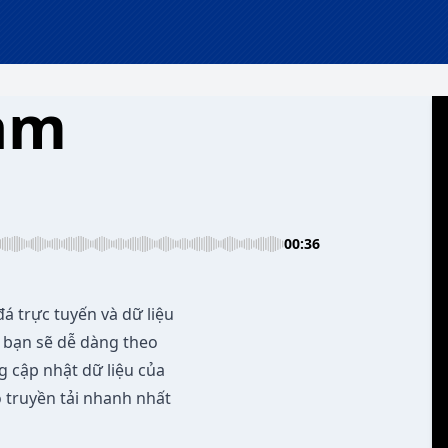
am
00:36
á trực tuyến và dữ liệu
, bạn sẽ dễ dàng theo
g cập nhật dữ liệu của
ộ truyền tải nhanh nhất