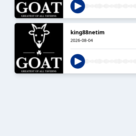
king88netim
2026-08-04