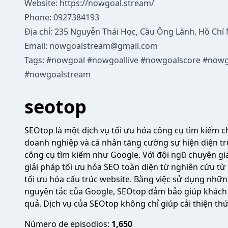
Website:
https://nowgoal.stream/
Phone: 0927384193
Địa chỉ: 235 Nguyễn Thái Học, Cầu Ông Lãnh, Hồ Chí
Email:
nowgoalstream@gmail.com
Tags: #nowgoal #nowgoallive #nowgoalscore #nowg
#nowgoalstream
seotop
SEOtop là một dịch vụ tối ưu hóa công cụ tìm kiếm c
doanh nghiệp và cá nhân tăng cường sự hiện diện trự
công cụ tìm kiếm như Google. Với đội ngũ chuyên gi
giải pháp tối ưu hóa SEO toàn diện từ nghiên cứu t
tối ưu hóa cấu trúc website. Bằng việc sử dụng những
nguyên tắc của Google, SEOtop đảm bảo giúp khách 
quả. Dịch vụ của SEOtop không chỉ giúp cải thiện th
Número de episodios:
1,650