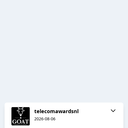
telecomawardsnl
2026-08-06