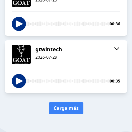
00:36
gtwintech
2026-07-29
00:35
Carga más