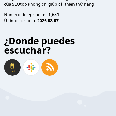
của SEOtop không chỉ giúp cải thiện thứ hạng
Número de episodios:
1,651
Último episodio:
2026-08-07
¿Donde puedes
escuchar?