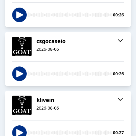
00:26
csgocaseio
2026-08-06
00:26
klivein
2026-08-06
00:27