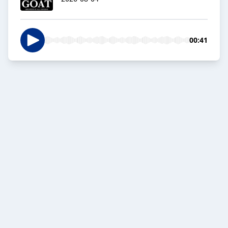
00:41