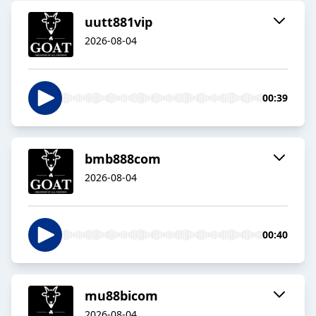
uutt881vip
2026-08-04
00:39
bmb888com
2026-08-04
00:40
mu88bicom
2026-08-04