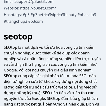
Emai:
support@p3bet3.com
Website:
https://p3bet3.com/
Hashtags: #p3 #p3bet #p3vip #p3beauty #nhacaip3
#trangchup3 #p3com
seotop
SEOtop là một dịch vụ tối ưu hóa công cụ tìm kiếm
chuyên nghiệp, được thiết kế để giúp các doanh
nghiệp và cá nhân tăng cường sự hiện diện trực tuyến
và cải thiện thứ hạng trên các công cụ tìm kiếm như
Google. Với đội ngũ chuyên gia giàu kinh nghiệm,
SEOtop cung cấp các giải pháp tối ưu hóa SEO toàn
diện từ nghiên cứu từ khóa, xây dựng nội dung chất
lượng đến tối ưu hóa cấu trúc website. Bằng việc sử
dụng những kỹ thuật SEO tiên tiến và tuân thủ các
nguyên tắc của Google, SEOtop đảm bảo giúp khách
hàng đạt được kết quả bền vững và hiệu quả. Dịch vụ