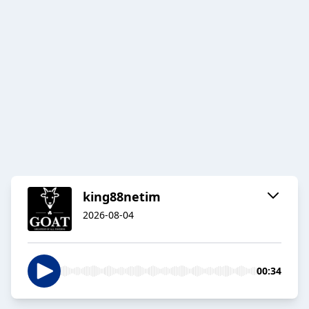
king88netim
2026-08-04
00:34