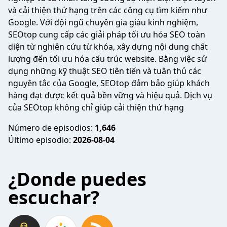
và cải thiện thứ hạng trên các công cụ tìm kiếm như
Google. Với đội ngũ chuyên gia giàu kinh nghiệm,
SEOtop cung cấp các giải pháp tối ưu hóa SEO toàn
diện từ nghiên cứu từ khóa, xây dựng nội dung chất
lượng đến tối ưu hóa cấu trúc website. Bằng việc sử
dụng những kỹ thuật SEO tiên tiến và tuân thủ các
nguyên tắc của Google, SEOtop đảm bảo giúp khách
hàng đạt được kết quả bền vững và hiệu quả. Dịch vụ
của SEOtop không chỉ giúp cải thiện thứ hạng
Número de episodios:
1,646
Último episodio:
2026-08-04
¿Donde puedes
escuchar?