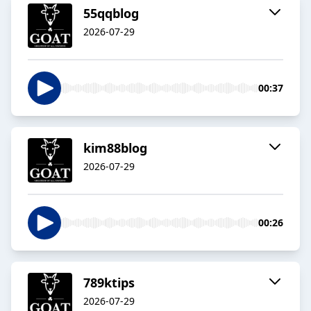
55qqblog
2026-07-29
00:37
kim88blog
2026-07-29
00:26
789ktips
2026-07-29