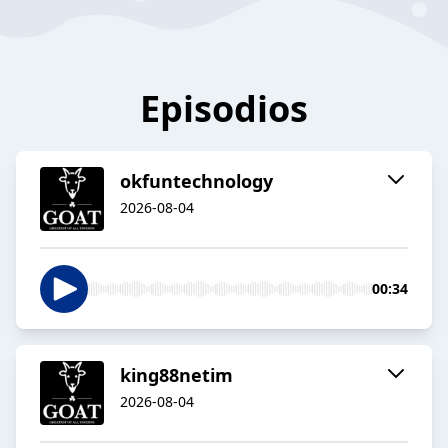
Episodios
okfuntechnology
2026-08-04
00:34
king88netim
2026-08-04