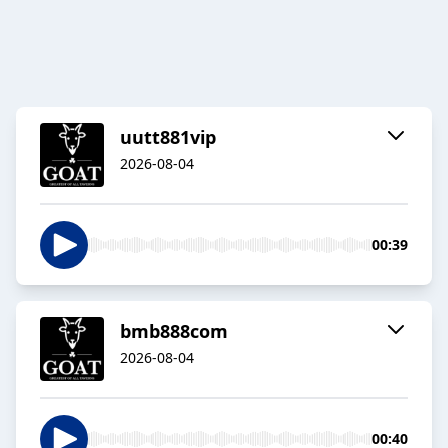
uutt881vip
2026-08-04
00:39
bmb888com
2026-08-04
00:40