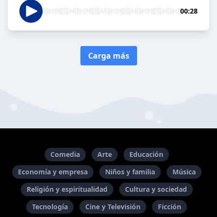
00:28
Carga más
Comedia
Arte
Educación
Economía y empresa
Niños y familia
Música
Religión y espiritualidad
Cultura y sociedad
Tecnología
Cine y Televisión
Ficción