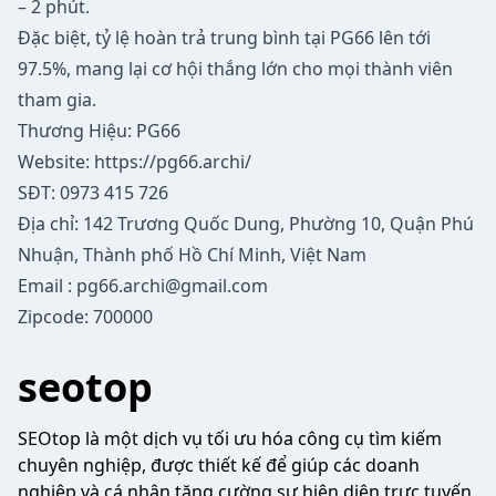
– 2 phút.
Đặc biệt, tỷ lệ hoàn trả trung bình tại PG66 lên tới
97.5%, mang lại cơ hội thắng lớn cho mọi thành viên
tham gia.
Thương Hiệu: PG66
Website:
https://pg66.archi/
SĐT: 0973 415 726
Địa chỉ: 142 Trương Quốc Dung, Phường 10, Quận Phú
Nhuận, Thành phố Hồ Chí Minh, Việt Nam
Email :
pg66.archi@gmail.com
Zipcode: 700000
seotop
SEOtop là một dịch vụ tối ưu hóa công cụ tìm kiếm
chuyên nghiệp, được thiết kế để giúp các doanh
nghiệp và cá nhân tăng cường sự hiện diện trực tuyến