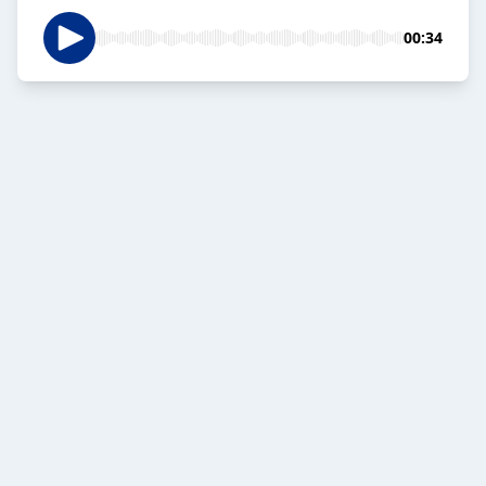
00:34