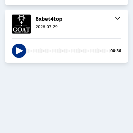
8xbet4top
2026-07-29
00:36