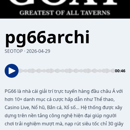
pg66archi
SEOTOP · 2026-04-29
00:46
PG66
là nhà cái giải trí trực tuyến hàng đầu châu Á với
hơn 10+ danh mục cá cược hấp dẫn như Thể thao,
Casino Live, Nổ hũ, Bắn cá, Xổ số… Hệ thống được xây
dựng trên nền tảng công nghệ hiện đại giúp người
chơi trải nghiệm mượt mà, nạp rút siêu tốc chỉ 30 giây