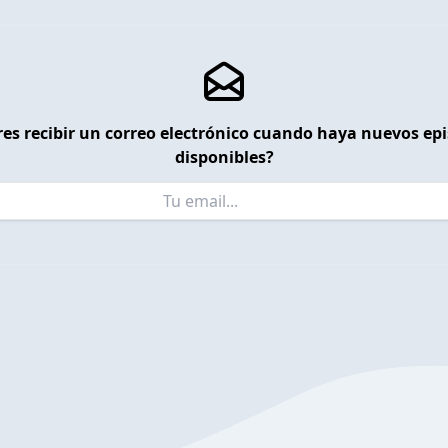
es recibir un correo electrónico cuando haya nuevos ep
disponibles?