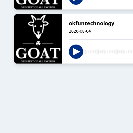
okfuntechnology
2026-08-04