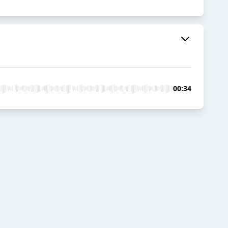
00:34