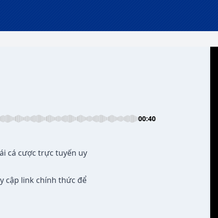
00:40
ái cá cược trực tuyến uy
uy cập link chính thức để