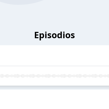
Episodios