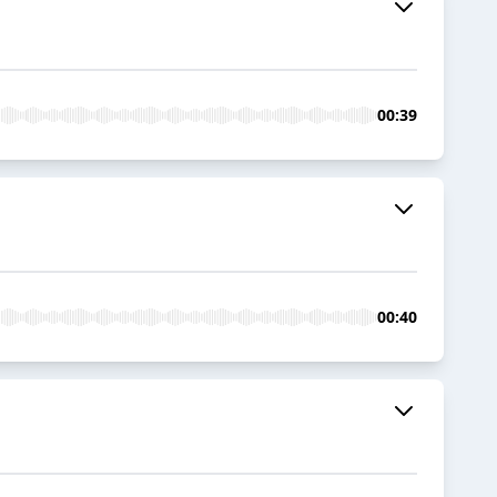
00:39
00:40