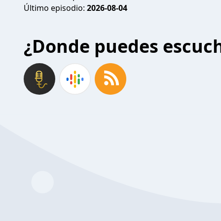
Último episodio:
2026-08-04
¿Donde puedes escuc