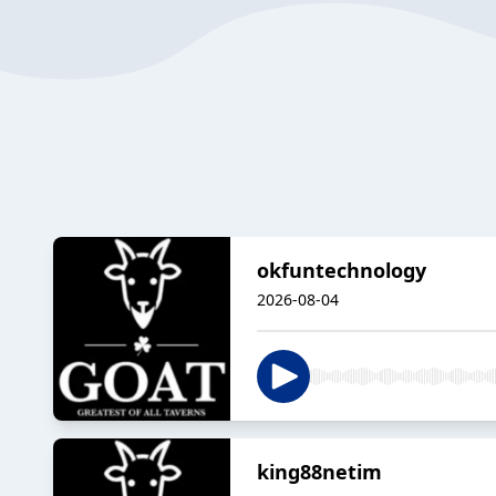
okfuntechnology
2026-08-04
king88netim