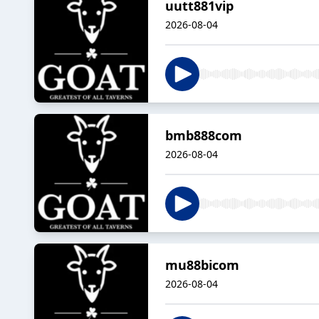
uutt881vip
2026-08-04
bmb888com
2026-08-04
mu88bicom
2026-08-04