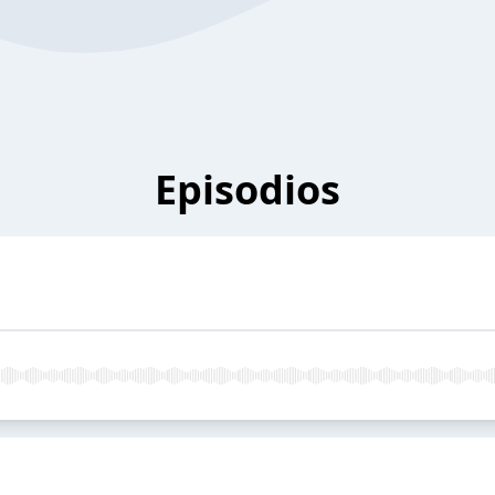
Episodios