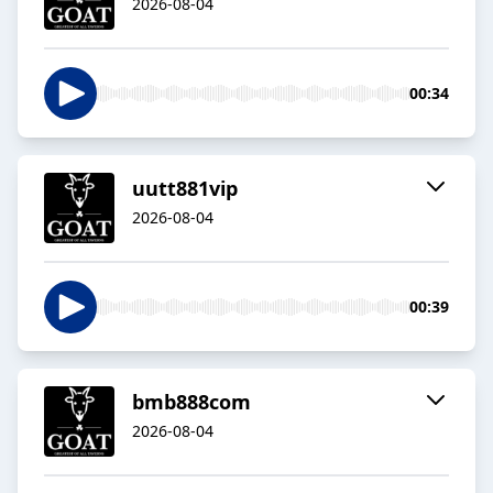
2026-08-04
00:34
uutt881vip
2026-08-04
00:39
bmb888com
2026-08-04