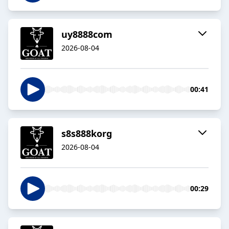
uy8888com
2026-08-04
00:41
s8s888korg
2026-08-04
00:29