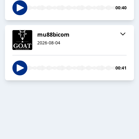
00:40
mu88bicom
2026-08-04
00:41