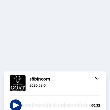
s8bincom
2026-08-04
00:32