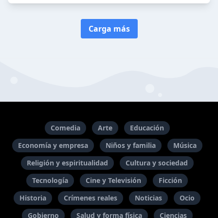
Carga más
Comedia
Arte
Educación
Economía y empresa
Niños y familia
Música
Religión y espiritualidad
Cultura y sociedad
Tecnología
Cine y Televisión
Ficción
Historia
Crímenes reales
Noticias
Ocio
Gobierno
Salud y forma física
Ciencias