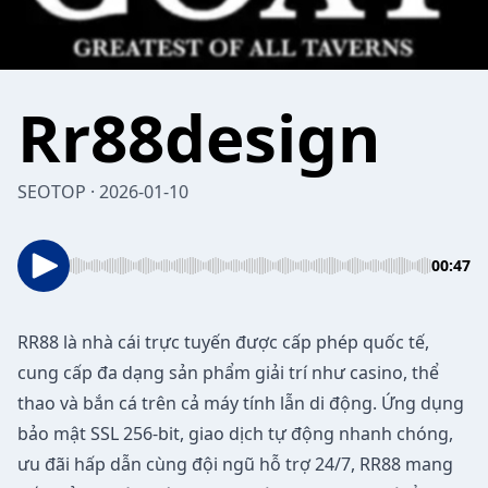
Rr88design
SEOTOP · 2026-01-10
00:47
RR88
là nhà cái trực tuyến được cấp phép quốc tế,
cung cấp đa dạng sản phẩm giải trí như casino, thể
thao và bắn cá trên cả máy tính lẫn di động. Ứng dụng
bảo mật SSL 256-bit, giao dịch tự động nhanh chóng,
ưu đãi hấp dẫn cùng đội ngũ hỗ trợ 24/7, RR88 mang