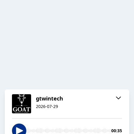
gtwintech
2026-07-29
00:35