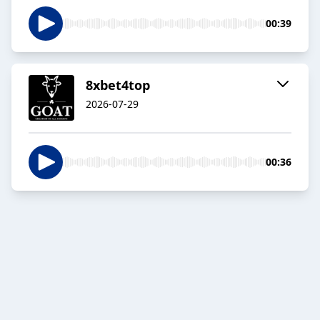
00:39
8xbet4top
2026-07-29
00:36