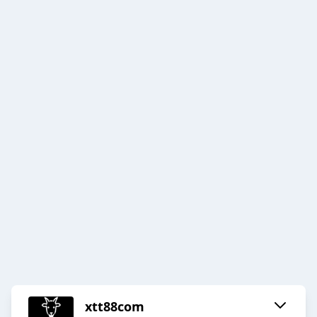
xtt88com