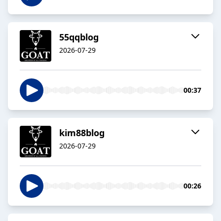
55qqblog
2026-07-29
00:37
kim88blog
2026-07-29
00:26