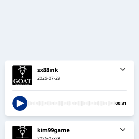
sx88ink
2026-07-29
00:31
kim99game
2026-07-29