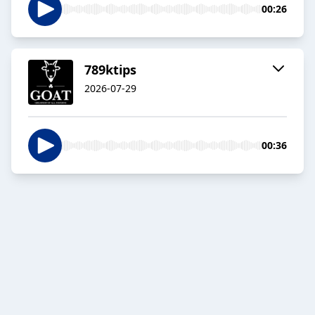
00:26
789ktips
2026-07-29
00:36