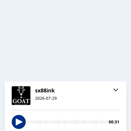
sx88ink
2026-07-29
00:31