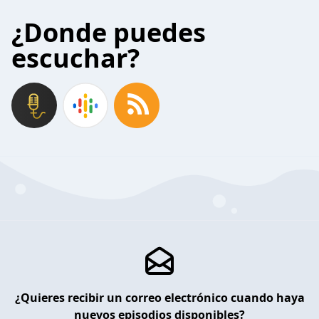
¿Donde puedes
escuchar?
¿Quieres recibir un correo electrónico cuando haya
nuevos episodios disponibles?