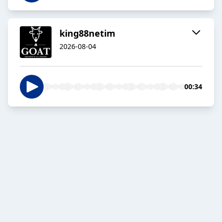
king88netim
2026-08-04
00:34