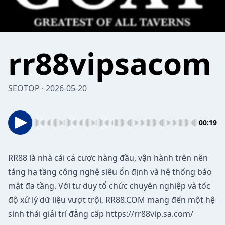
rr88vipsacom
SEOTOP · 2026-05-20
00:19
RR88
là nhà cái cá cược hàng đầu, vận hành trên nền
tảng hạ tầng công nghệ siêu ổn định và hệ thống bảo
mật đa tầng. Với tư duy tổ chức chuyên nghiệp và tốc
độ xử lý dữ liệu vượt trội, RR88.COM mang đến một hệ
sinh thái giải trí đẳng cấp
https://rr88vip.sa.com/