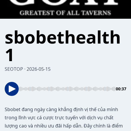
sbobethealth
1
SEOTOP · 2026-05-15
00:37
Sbobet
đang ngày càng khẳng định vị thế của mình
trong lĩnh vực cá cược trực tuyến với dịch vụ chất
lượng cao và nhiều ưu đãi hấp dẫn. Đây chính là điểm