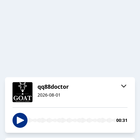
qq88doctor
2026-08-01
00:31