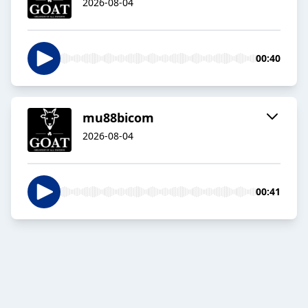
2026-08-04
00:40
mu88bicom
2026-08-04
00:41