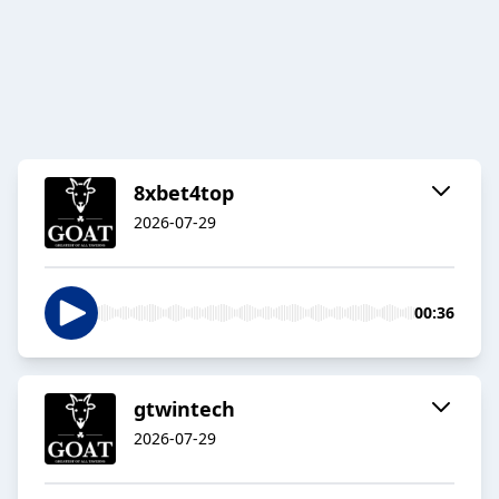
8xbet4top
2026-07-29
00:36
gtwintech
2026-07-29