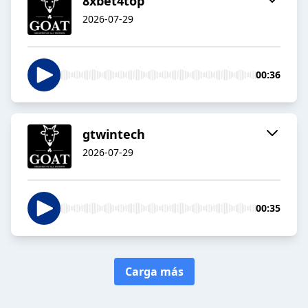
8xbet4top
2026-07-29
00:36
gtwintech
2026-07-29
00:35
Carga más