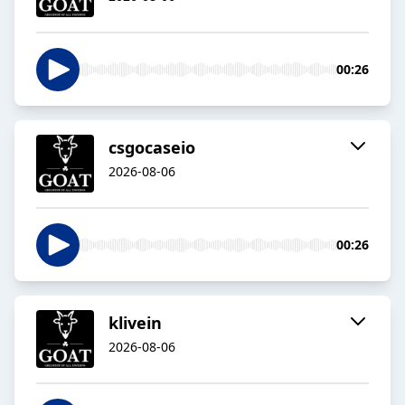
00:26
csgocaseio
2026-08-06
00:26
klivein
2026-08-06