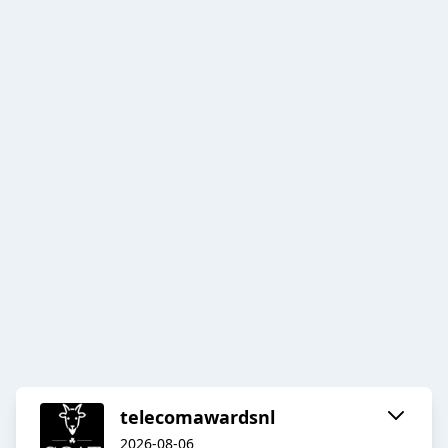
telecomawardsnl
2026-08-06