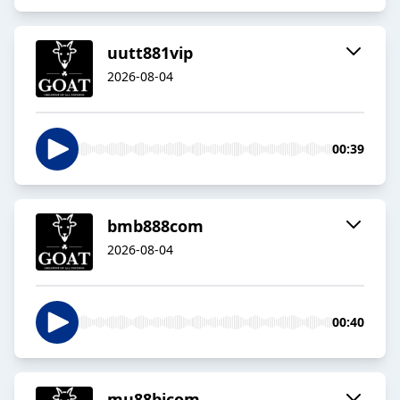
uutt881vip
2026-08-04
00:39
bmb888com
2026-08-04
00:40
mu88bicom