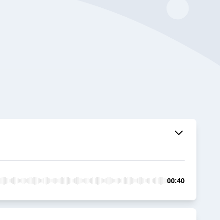
00:40