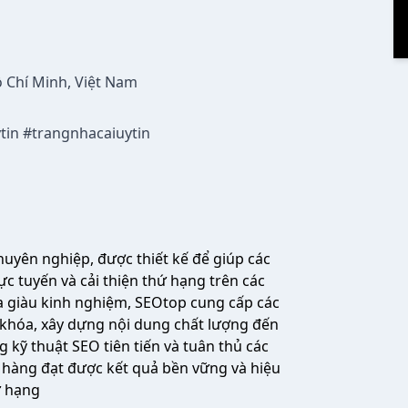
 Chí Minh, Việt Nam
tin #trangnhacaiuytin
huyên nghiệp, được thiết kế để giúp các
c tuyến và cải thiện thứ hạng trên các
a giàu kinh nghiệm, SEOtop cung cấp các
ừ khóa, xây dựng nội dung chất lượng đến
 kỹ thuật SEO tiên tiến và tuân thủ các
hàng đạt được kết quả bền vững và hiệu
ứ hạng