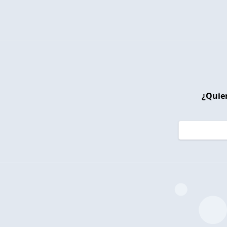
¿Quier