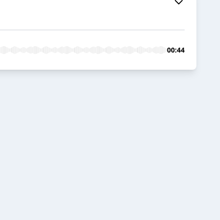
00:44