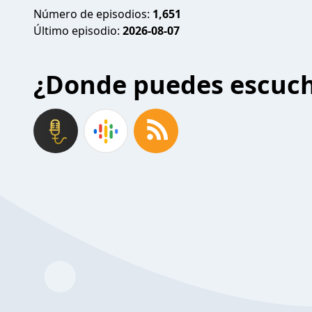
Número de episodios:
1,651
Último episodio:
2026-08-07
¿Donde puedes escuc