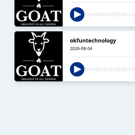
okfuntechnology
2026-08-04