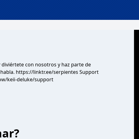
 diviértete con nosotros y haz parte de
bla. https://linktr.ee/serpientes Support
ow/keii-deluke/support
har?