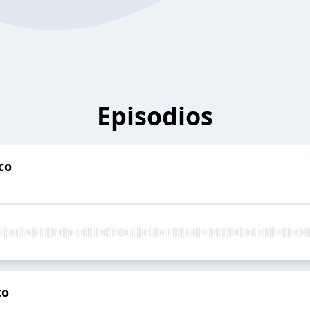
Episodios
co
to