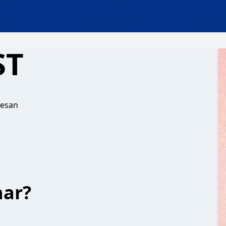
ST
resan
har?