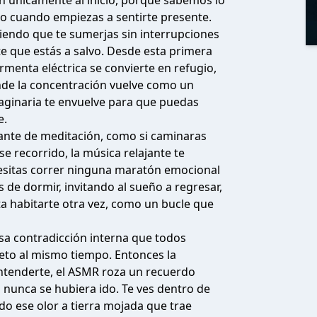
an únicamente al inicio, porque sabemos lo
 cuando empiezas a sentirte presente.
tiendo que te sumerjas sin interrupciones
 que estás a salvo. Desde esta primera
rmenta eléctrica se convierte en refugio,
nde la concentración vuelve como un
maginaria te envuelve para que puedas
e.
tante de meditación, como si caminaras
e recorrido, la música relajante te
esitas correr ninguna maratón emocional
de dormir, invitando al sueño a regresar,
 habitarte otra vez, como un bucle que
esa contradicción interna que todos
eto al mismo tiempo. Entonces la
ntenderte, el ASMR roza un recuerdo
i nunca se hubiera ido. Te ves dentro de
o ese olor a tierra mojada que trae