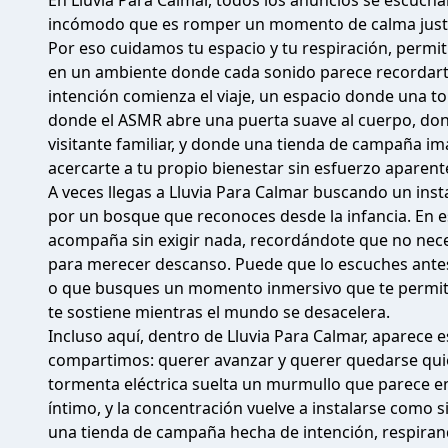
En Lluvia Para Calmar, todos los anuncios se escuch
incómodo que es romper un momento de calma justo
Por eso cuidamos tu espacio y tu respiración, permi
en un ambiente donde cada sonido parece recordarte
intención comienza el viaje, un espacio donde una to
donde el ASMR abre una puerta suave al cuerpo, do
visitante familiar, y donde una tienda de campaña i
acercarte a tu propio bienestar sin esfuerzo aparent
A veces llegas a Lluvia Para Calmar buscando un ins
por un bosque que reconoces desde la infancia. En es
acompaña sin exigir nada, recordándote que no nec
para merecer descanso. Puede que lo escuches antes 
o que busques un momento inmersivo que te permita
te sostiene mientras el mundo se desacelera.
Incluso aquí, dentro de Lluvia Para Calmar, aparece 
compartimos: querer avanzar y querer quedarse qui
tormenta eléctrica suelta un murmullo que parece e
íntimo, y la concentración vuelve a instalarse como s
una tienda de campaña hecha de intención, respirand