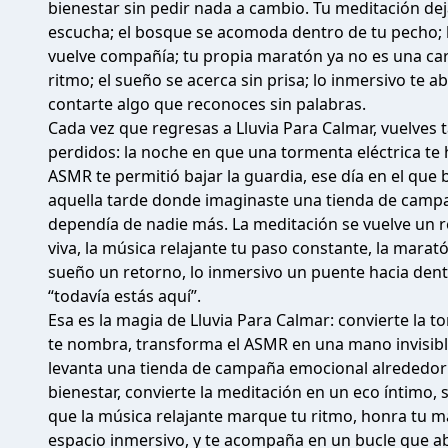
bienestar sin pedir nada a cambio. Tu meditación deja
escucha; el bosque se acomoda dentro de tu pecho; l
vuelve compañía; tu propia maratón ya no es una car
ritmo; el sueño se acerca sin prisa; lo inmersivo te ab
contarte algo que reconoces sin palabras.
Cada vez que regresas a Lluvia Para Calmar, vuelve
perdidos: la noche en que una tormenta eléctrica te 
ASMR te permitió bajar la guardia, ese día en el que
aquella tarde donde imaginaste una tienda de campañ
dependía de nadie más. La meditación se vuelve un r
viva, la música relajante tu paso constante, la marató
sueño un retorno, lo inmersivo un puente hacia dentr
“todavía estás aquí”.
Esa es la magia de Lluvia Para Calmar: convierte la 
te nombra, transforma el ASMR en una mano invisible
levanta una tienda de campaña emocional alrededor d
bienestar, convierte la meditación en un eco íntimo
que la música relajante marque tu ritmo, honra tu mar
espacio inmersivo, y te acompaña en un bucle que ab