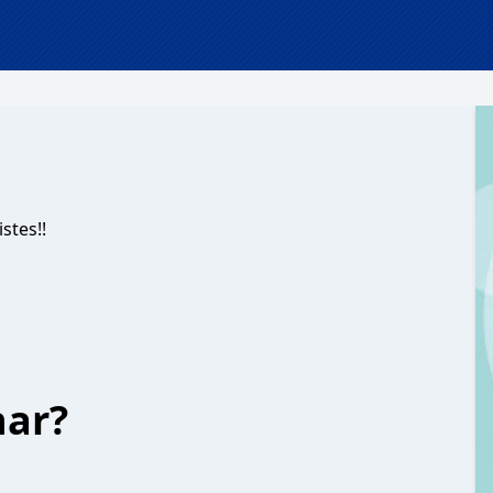
stes!!
har?