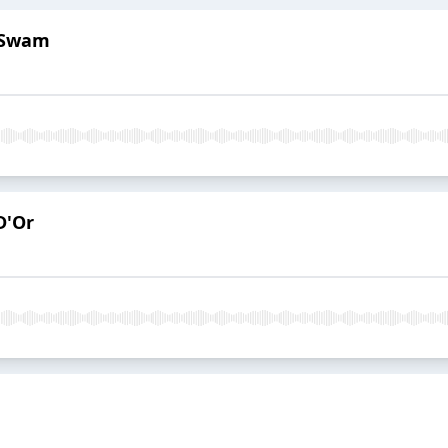
n Swam
D'Or
n