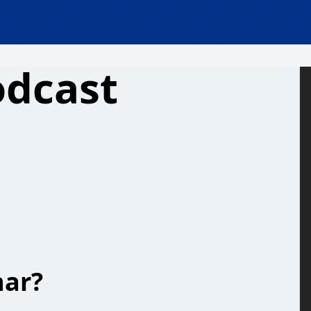
odcast
har?