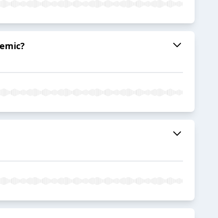
demic?