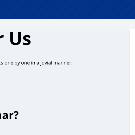
r Us
s one by one in a jovial manner.
har?