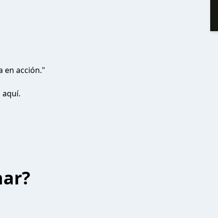
 en acción."
 aquí.
har?