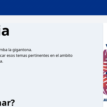
ia
amba la gigantona.
car esos temas pertinentes en el ambito
a.
har?