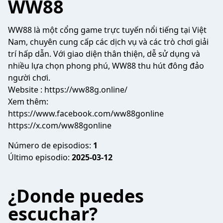
WW88
WW88
là một cổng game trực tuyến nổi tiếng tại Việt
Nam, chuyên cung cấp các dịch vụ và các trò chơi giải
trí hấp dẫn. Với giao diện thân thiện, dễ sử dụng và
nhiều lựa chọn phong phú, WW88 thu hút đông đảo
người chơi.
Website :
https://ww88g.online/
Xem thêm:
https://www.facebook.com/ww88gonline
https://x.com/ww88gonline
Número de episodios:
1
Último episodio:
2025-03-12
¿Donde puedes
escuchar?