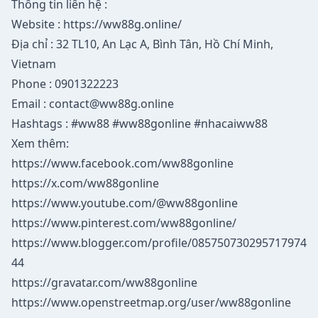
Thông tin liên hệ :
Website :
https://ww88g.online/
Địa chỉ : 32 TL10, An Lạc A, Bình Tân, Hồ Chí Minh,
Vietnam
Phone : 0901322223
Email :
contact@ww88g.online
Hashtags : #ww88 #ww88gonline #nhacaiww88
Xem thêm:
https://www.facebook.com/ww88gonline
https://x.com/ww88gonline
https://www.youtube.com/@ww88gonline
https://www.pinterest.com/ww88gonline/
https://www.blogger.com/profile/085750730295717974
44
https://gravatar.com/ww88gonline
https://www.openstreetmap.org/user/ww88gonline