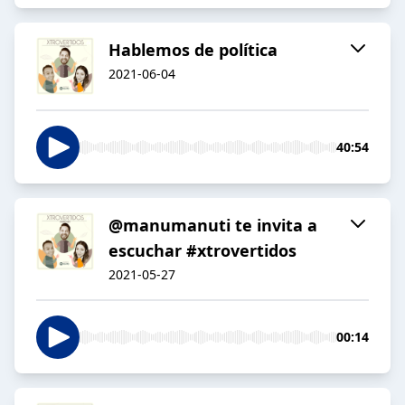
Hablemos de política
2021-06-04
40:54
@manumanuti te invita a
escuchar #xtrovertidos
2021-05-27
00:14