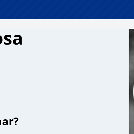
osa
har?